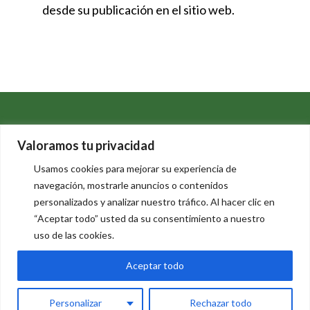
desde su publicación en el sitio web.
Valoramos tu privacidad
Usamos cookies para mejorar su experiencia de
navegación, mostrarle anuncios o contenidos
personalizados y analizar nuestro tráfico. Al hacer clic en
“Aceptar todo” usted da su consentimiento a nuestro
uso de las cookies.
Calle San Lorenzo, 110
46812 Aielo de Malferit (Valencia)
Aceptar todo
Aviso Legal
-
Política de Privacidad
-
Política de
Cookies
Personalizar
Rechazar todo